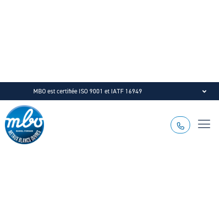
MBO est certifiée ISO 9001 et IATF 16949