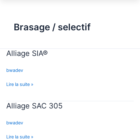
Brasage / selectif
Alliage SIA®
Alliage
SIA®
bwadev
Lire la suite »
Alliage SAC 305
Alliage
SAC
305
bwadev
Lire la suite »