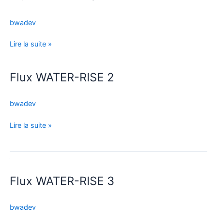
1
bwadev
Lire la suite »
Flux WATER-RISE 2
Flux
WATER-
RISE
bwadev
2
Lire la suite »
Flux
WATER-
Flux WATER-RISE 3
RISE
3
bwadev