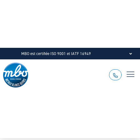
Pagination
d’article
MBO est certifiée ISO 9001 et IATF 16949