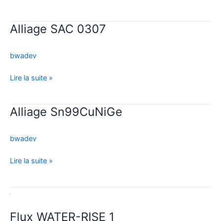
Alliage SAC 0307
Alliage
SAC
0307
bwadev
Lire la suite »
Alliage Sn99CuNiGe
Alliage
Sn99CuNiGe
bwadev
Lire la suite »
Flux
WATER-
Flux WATER-RISE 1
RISE