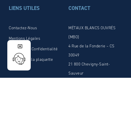
LIENS UTILES
CONTACT
Contactez-Nous
MÉTAUX BLANCS OUVRÉS
(MBO)
Mentions Légales
4 Rue de la Fonderie – CS
Politique De Confidentialité
30049
Télécharger la plaquette
21 800 Chevigny-Saint-
Sauveur
Cedex FRANCE
Tél: 03.80.46.12.58
Fax: 03.80.46.66.59
E-mail:
admin@mbosolder.com