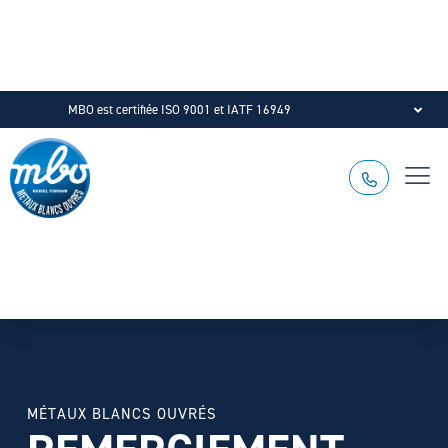
MBO est certifiée ISO 9001 et IATF 16949
MÉTAUX BLANCS OUVRÉS