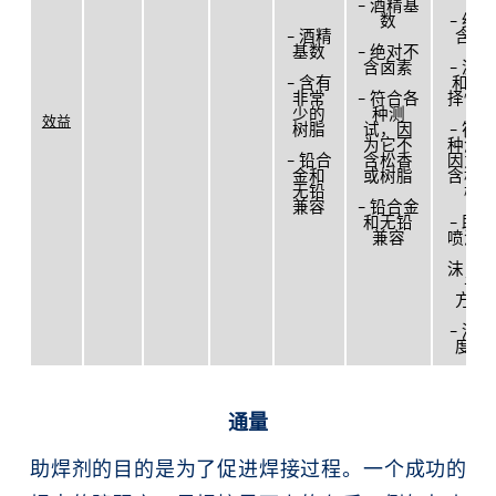
– 酒精基
数
– 绝
– 酒精
含卤
基数
– 绝对不
含卤素
– 波
– 含有
和/或
非常
– 符合各
择性
少的
种测
效益
树脂
试，因
– 符
为它不
种测
– 铅合
含松香
因为
金和
或树脂
含松
无铅
树
兼容
– 铅合金
和无铅
– 助
兼容
喷涂
（+
沫，
于
方）
– 没
度控
通量
助焊剂的目的是为了促进焊接过程。一个成功的