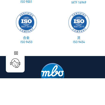
ISO 9001
IATF 16949
合金
流
ISO 9453
ISO 9454