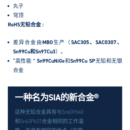
丸子
穹顶
RoHS无铅合金 :
差异合金由
MBO
生产（
SAC305、SAC0307、
Sn99Cu和Sn97Cu3
）。
“高性能 ”
Sn99CuNiGe
和
Sn99Cu SP
无铅和无银
合金
一种名为SIA的新合金®
这种无铅合金具有与Sn60Pb40
和Sn63Pb37合金相同的工作温