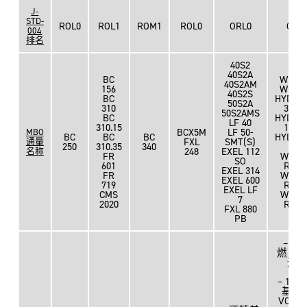
J-
STD-
ROL0
ROL1
ROM1
ROL0
ORL0
ORL
004
排名
40S2
40S2A
BC
WBF0
40S2AM
156
WBF0
40S2S
BC
HYDRE
50S2A
310
302 L
50S2AMS
BC
HYDRE
LF 40
310.15
103 L
BCX5M
LF 50-
MBO
BC
BC
BC
HYDRE
FXL
SMT(S)
通量
250
310.35
340
107
248
EXEL 112
名称
FR
WATE
SO
601
RISE 
EXEL 314
FR
WATE
EXEL 600
719
RISE 
EXEL LF
CMS
WATE
7
2020
RISE 
FXL 880
PB
– 不
燃，
运
– 100
基，
VOC