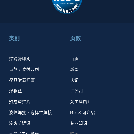
类别
页数
焊锡膏印刷
首页
点胶 / 喷射印刷
新闻
模具附着焊膏
认证
焊锡丝
子公司
预成型焊片
女主席的话
波峰焊接 / 选择性焊接
Mbo公司介绍
淬火 / 镀锡
专业知识
水管 / 卫生设施
服务