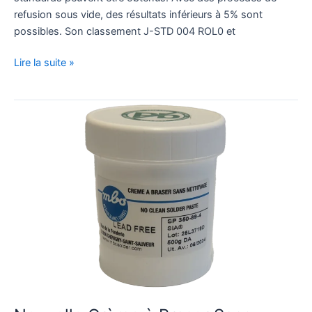
refusion sous vide, des résultats inférieurs à 5% sont
possibles. Son classement J-STD 004 ROL0 et
Lire la suite »
Nouvelle
Crème
à
Braser
Sans
Plomb
SP
350