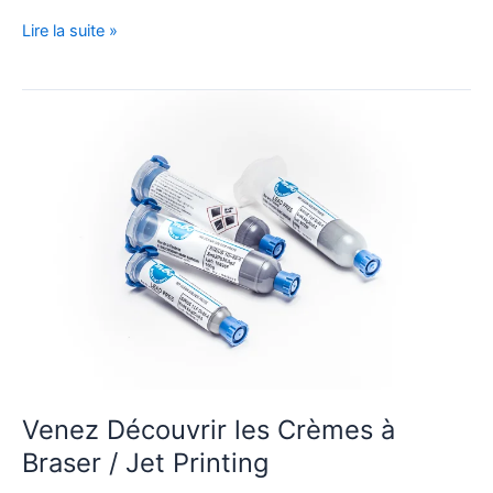
Lire la suite »
Venez
Découvrir
les
Crèmes
à
Braser
/
Jet
Printing
Venez Découvrir les Crèmes à
Braser / Jet Printing