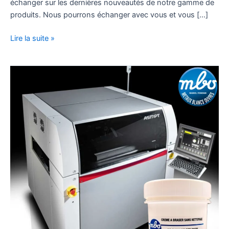
échanger sur les dernières nouveautés de notre gamme de
produits. Nous pourrons échanger avec vous et vous […]
Lire la suite »
TESTS
DE
CREMES
A
BRASER
CHEZ
ASMPT
SMT
SOLUTIONS