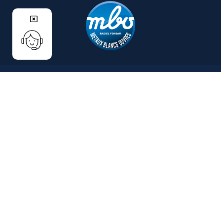
CATÉGORIES
PAGES
Sérigraphie
Actualités
Dispensing / Jetprinting
Certifications
Die Attach
Filiales
Fils de soudure étain
Le mot de la présidente
Préformes
Présentation de MBO
Brasage vague / sélectif
Savoir-faire