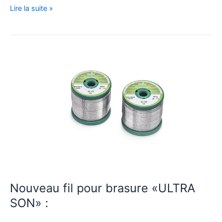
Lire la suite »
Nouveau
fil
pour
brasure
«ULTRA
SON» :
Nouveau fil pour brasure «ULTRA
SON» :