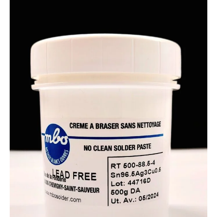
Crème
à
Braser
Sans
Plomb
RT
500