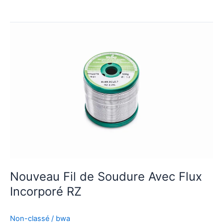
Nouveau
Fil
de
Soudure
Avec
Flux
Incorporé
RZ
Nouveau Fil de Soudure Avec Flux
Incorporé RZ
Non-classé
/
bwa