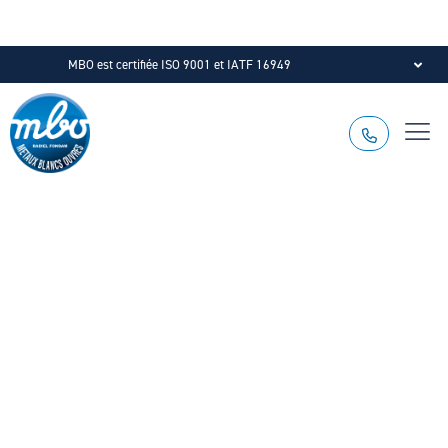
MBO est certifiée ISO 9001 et IATF 16949