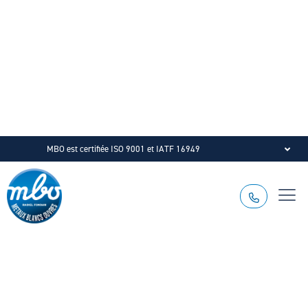
MBO est certifiée ISO 9001 et IATF 16949