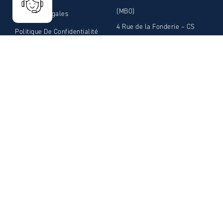
(MBO)
Mentions Légales
4 Rue de la Fonderie – CS
Politique De Confidentialité
30049
Télécharger la plaquette
21 800 Chevigny-Saint-
Sauveur
Cedex FRANCE
Tél: 03.80.46.12.58
Fax: 03.80.46.66.59
E-mail:
admin@mbosolder.com
Création par Business Web Agence