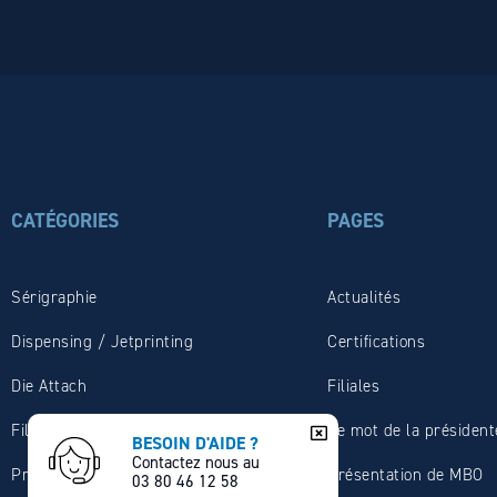
CATÉGORIES
PAGES
Sérigraphie
Actualités
Dispensing / Jetprinting
Certifications
Die Attach
Filiales
Fils de soudure étain
Le mot de la président
BESOIN D'AIDE ?
Contactez nous au
Préformes
Présentation de MBO
03 80 46 12 58