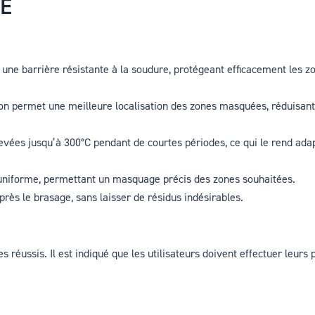
UE
une barrière résistante à la soudure, protégeant efficacement les zon
n permet une meilleure localisation des zones masquées, réduisant l
levées jusqu’à 300°C pendant de courtes périodes, ce qui le rend ad
e uniforme, permettant un masquage précis des zones souhaitées.
près le brasage, sans laisser de résidus indésirables.
réussis. Il est indiqué que les utilisateurs doivent effectuer leurs