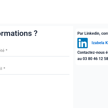
ormations ?
Par Linkedin, co
Izabela 
Contactez-nous é
au 03 80 46 12 5