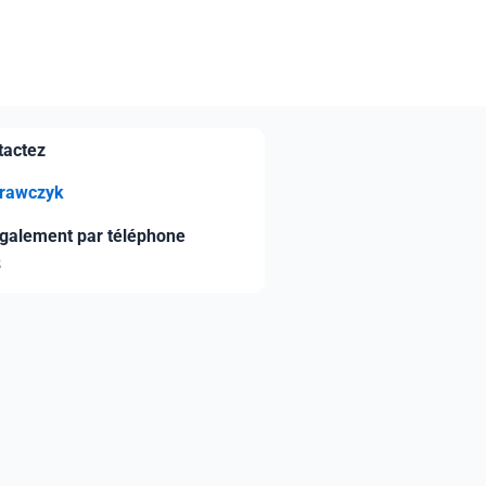
ntactez
Krawczyk
galement par téléphone
8