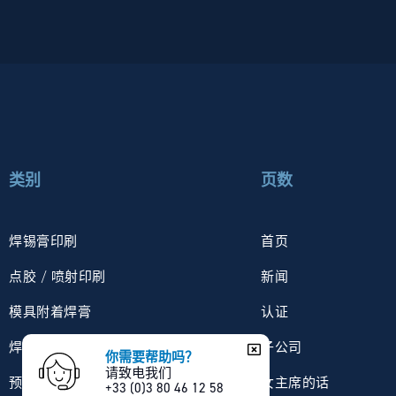
类别
页数
焊锡膏印刷
首页
点胶 / 喷射印刷
新闻
模具附着焊膏
认证
焊锡丝
子公司
你需要帮助吗？
请致电我们
预成型焊片
女主席的话
+33 (0)3 80 46 12 58