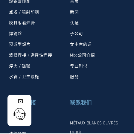
焊锡膏印刷
首页
点胶 / 喷射印刷
新闻
模具附着焊膏
认证
焊锡丝
子公司
预成型焊片
女主席的话
波峰焊接 / 选择性焊接
Mbo公司介绍
淬火 / 镀锡
专业知识
水管 / 卫生设施
服务
有用的链接
联系我们
联系
MÉTAUX BLANCS OUVRÉS
(MBO)
法律通知