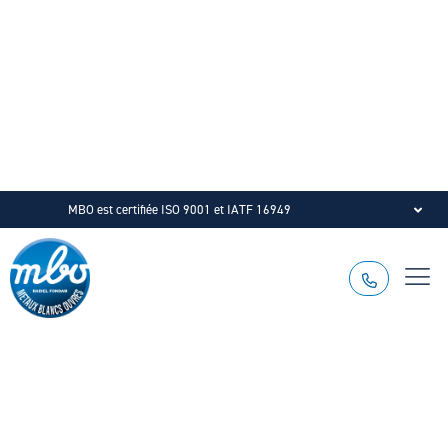
MBO est certifiée ISO 9001 et IATF 16949