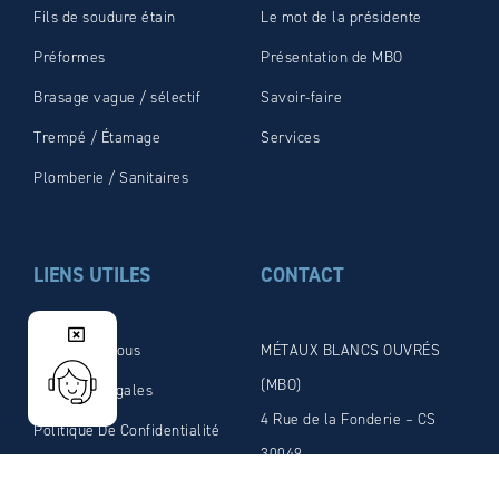
Fils de soudure étain
Le mot de la présidente
Préformes
Présentation de MBO
Brasage vague / sélectif
Savoir-faire
Trempé / Étamage
Services
Plomberie / Sanitaires
LIENS UTILES
CONTACT
Contactez-Nous
MÉTAUX BLANCS OUVRÉS
(MBO)
Mentions Légales
4 Rue de la Fonderie – CS
Politique De Confidentialité
30049
Télécharger la plaquette
21 800 Chevigny-Saint-