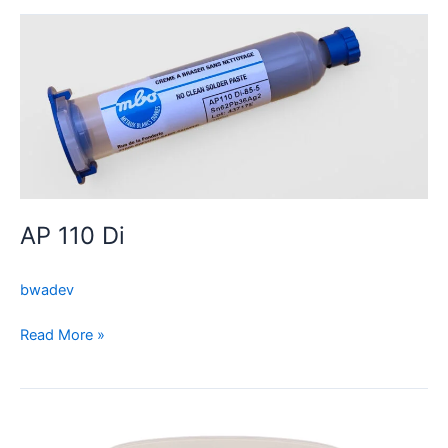
AP
110
Di
AP 110 Di
bwadev
Read More »
SP
300