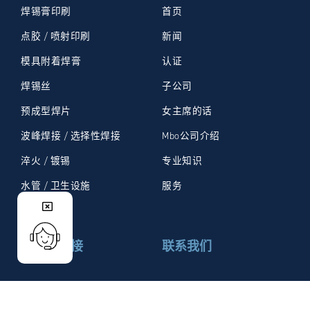
焊锡膏印刷
首页
点胶 / 喷射印刷
新闻
模具附着焊膏
认证
焊锡丝
子公司
预成型焊片
女主席的话
波峰焊接 / 选择性焊接
Mbo公司介绍
淬火 / 镀锡
专业知识
水管 / 卫生设施
服务
有用的链接
联系我们
联系
MÉTAUX BLANCS OUVRÉS