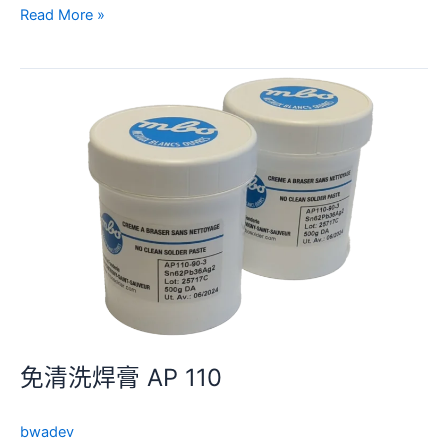
接
Read More »
合
金
免
Sn
清
US
洗
焊
膏
AP
110
免清洗焊膏 AP 110
bwadev