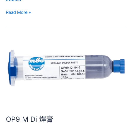
Read More »
OP9
M
Di
焊
膏
OP9 M Di 焊膏