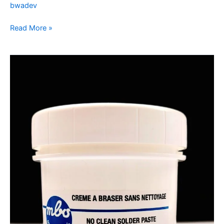
bwadev
Read More »
RT
500