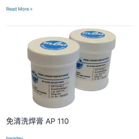
Read More »
免
清
洗
焊
膏
AP
110
免清洗焊膏 AP 110
bwadev